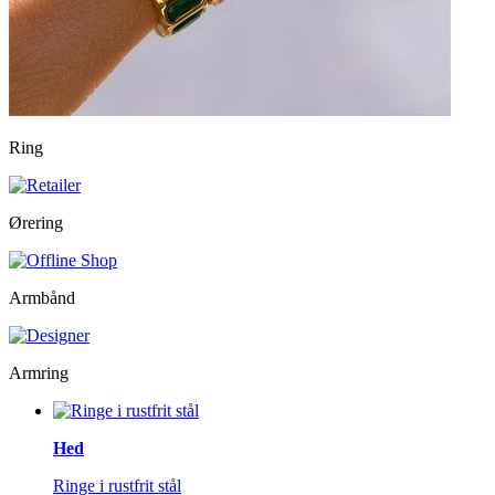
Ring
Ørering
Armbånd
Armring
Hed
Ringe i rustfrit stål