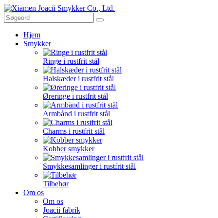
Hjem
Smykker
Ringe i rustfrit stål
Halskæder i rustfrit stål
Øreringe i rustfrit stål
Armbånd i rustfrit stål
Charms i rustfrit stål
Kobber smykker
Smykkesamlinger i rustfrit stål
Tilbehør
Om os
Om os
Joacii fabrik