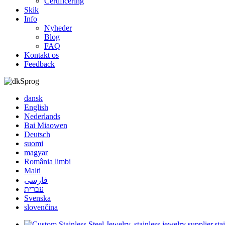
Certificering
Skik
Info
Nyheder
Blog
FAQ
Kontakt os
Feedback
Sprog
dansk
English
Nederlands
Bai Miaowen
Deutsch
suomi
magyar
România limbi
Malti
فارسی
עברית
Svenska
slovenčina